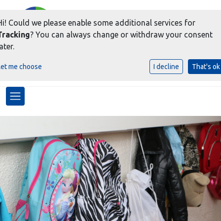
Hi! Could we please enable some additional services for
Tracking
? You can always change or withdraw your consent
ater.
voor meer dan een goede
Let me choose
I decline
That's ok
BASIS !
Toggle navigation