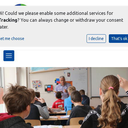
Hi! Could we please enable some additional services for
Tracking
? You can always change or withdraw your consent
ater.
voor meer dan een goede
Let me choose
I decline
That's ok
BASIS !
Toggle navigation