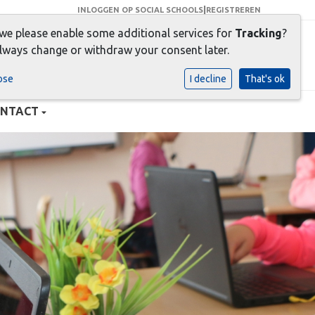
|
INLOGGEN OP SOCIAL SCHOOLS
REGISTREREN
 we please enable some additional services for
Tracking
?
er dan een goede BASIS !
lways change or withdraw your consent later.
ose
I decline
That's ok
NTACT