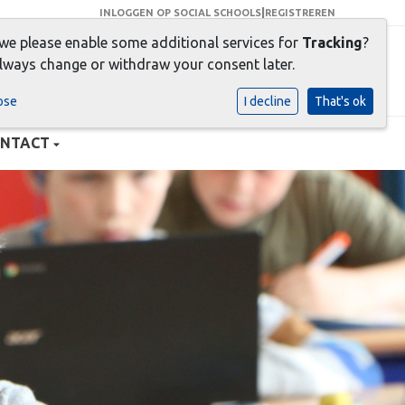
|
INLOGGEN OP SOCIAL SCHOOLS
REGISTREREN
 we please enable some additional services for
Tracking
?
er dan een goede BASIS !
lways change or withdraw your consent later.
ose
I decline
That's ok
NTACT