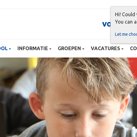
Hi! Could
voor me
You can a
Let me cho
OOL
INFORMATIE
GROEPEN
VACATURES
CO